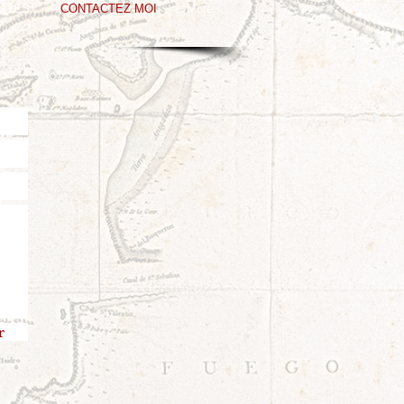
LITES
CONTACTEZ MOI
More
r