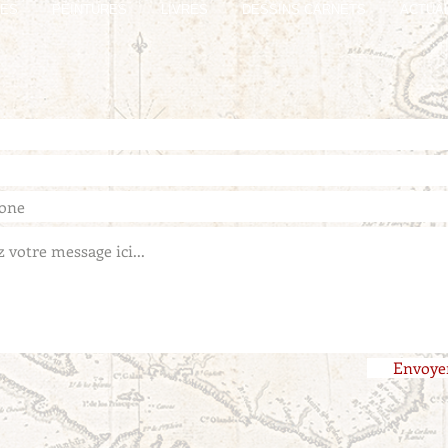
GES
PEINTURES
LIVRES
DESSINS CARNETS
ACTUA
Envoye