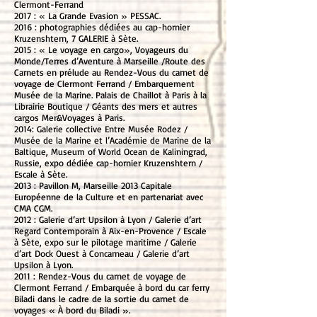
Clermont-Ferrand
2017 : « La Grande Evasion » PESSAC.
2016 : photographies dédiées au cap-hornier
Kruzenshtern, 7 GALERIE à Sète.
2015 : « Le voyage en cargo», Voyageurs du
Monde/Terres d’Aventure à Marseille /Route des
Carnets en prélude au Rendez-Vous du carnet de
voyage de Clermont Ferrand / Embarquement
Musée de la Marine. Palais de Chaillot à Paris à la
Librairie Boutique / Géants des mers et autres
cargos Mer&Voyages à Paris.
2014: Galerie collective Entre Musée Rodez /
Musée de la Marine et l’Académie de Marine de la
Baltique, Museum of World Ocean de Kaliningrad,
Russie, expo dédiée cap-hornier Kruzenshtern /
Escale à Sète.
2013 : Pavillon M, Marseille 2013 Capitale
Européenne de la Culture et en partenariat avec
CMA CGM.
2012 : Galerie d’art Upsilon à Lyon / Galerie d’art
Regard Contemporain à Aix-en-Provence / Escale
à Sète, expo sur le pilotage maritime / Galerie
d’art Dock Ouest à Concarneau / Galerie d’art
Upsilon à Lyon.
2011 : Rendez-Vous du carnet de voyage de
Clermont Ferrand / Embarquée à bord du car ferry
Biladi dans le cadre de la sortie du carnet de
voyages « À bord du Biladi ».