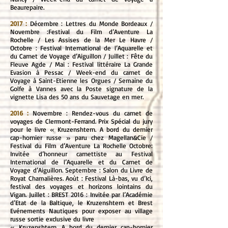
Beaurepaire.
2017 :
Décembre : Lettres du Monde Bordeaux /
Novembre :Festival du Film d’Aventure La
Rochelle / Les Assises de la Mer Le Havre /
Octobre : Festival International de l’Aquarelle et
du Carnet de Voyage d’Aiguillon / Juillet : Fête du
Fleuve Agde / Mai : Festival littéraire La Grande
Evasion à Pessac / Week-end du carnet de
Voyage à Saint-Etienne les Orgues / Sema
ine du
Golfe à Vannes avec la Poste signature de la
vignette Lisa des 50 ans du Sauvetage en mer.
2016 :
Novembre : Rendez-vous du carnet de
voyages de Clermont-Ferrand. Prix Spécial du jury
pour le livre « Kruzenshtern. A bord du dernier
cap-hornier russe » paru chez Magellan&Cie /
Festival du Film d’Aventure La Rochelle Octobre:
Invitée d’honneur carnettiste au Festival
International de l’Aquarelle et du Carnet de
Voyage d’Aiguillon. Septembre : Salon du Livre de
Royat Chamalières. Aoùt : Festival Là-bas, vu d’Ici,
festival des voyages et horizons lointains du
Vigan. Juillet : BREST 2016 : Invitée par l’Académie
d’Etat de la Baltique, le Kruzenshtern et Brest
Evénements Nautiques pour exposer au village
russe sortie exclusive du livre
« Kruzenshtern. A bord du dernier cap-hornier