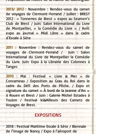
2013/ 2012
: Novembre : Rendez-vous du carnet
de voyages de Clermont-Ferrand / Juillet : BREST
2012 : « Tonnerres de Brest » expos au Seamen’s
Club de Brest / Juin: Salon International du Livre
de Montpellier, « la Comédie du Livre » / Avril:
expo au journal « Midi Libre » dans le cadre
d’Escale à Sète
2011 :
Novembre : Rendez-vous du carnet de
voyages de Clermont-Ferrand / Juin : Salon
International du Livre de Montpellier la Comédie
du Livre. Juin: Expo à la Librairie des Colonnes à
Tanger.
2010 :
Mai : Festival « Livre & Mer » de
Concarneau / Exposition au Grau du Roi dans le
cadre du Défi des Ports de Pêche. / Expo et
signature du carnet « À bord de la Jeanne d’Arc »
à Rouen et Brest / Juin : Galerie Michel Estades à
Toulon / Festival Ici&Ailleurs des Carnets de
Voyages de Brest.
EXPOSITIONS
2018 : Festival Maritime Escale à Sète / Biennale
de l'image de Nancy / Expo à l'aéroport de