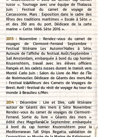
russe ». Tournage avec une équipe de Thalassa.
Juin : Festival du carnet de voyage de
Carcassonne. Mars : Exposition dans le cadre des
fêtes des traditions maritimes « Escale à Sète »
et des 350 ans du port. Dédicace de la carte
marine « Cette 1666. Sète 2016 ».
2015 :
Novembre : Rendez-vous du carnet de
voyages de Clermont-Ferrand Septembre :
Festival littéraire Les Automn’Halles à Sète.
Auteure de l’affiche du festival. Août/Septembre :
Sail Amsterdam, embarquée à bord du cap hornier
Kruzenshtern, travail avec les élèves officiers
français et les cadets russes durant le transit vers
Monté Carlo Juin : Salon du Livre de Mer de l’île
de Noirmoutier. Dédicace de Géants des mers.Mai
: Festival Ici&Ailleurs des Carnets de Voyages de
Brest. Avril : festival du récit de voyage Au tour du
monde à Beaulieu s/Mer.
2014 :
Décembre : Lire et Dire, café littéraire
autour de Géants des mers à Sète Novembre:
Rendez-vous du carnet de voyages de Clermont-
Ferrand. Sortie du livre « Géants des mers »
édité chez Magellan&Cie Septembre: embarquée
à bord du cap hornier Kruzenshtern pour la
Mediterranean Tall Ships Regatta. validation de
l’exposition au Musée de la Marine de Kaliningrad.